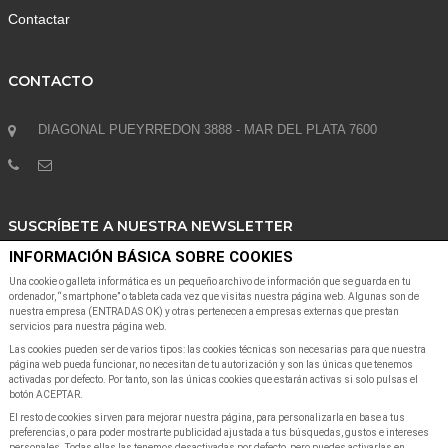
Contactar
CONTACTO
DIAGONAL PUEYRREDON 3888 - MAR DEL PLATA 7600
SUSCRÍBETE A NUESTRA NEWSLETTER
INFORMACIÓN BÁSICA SOBRE COOKIES
Suscribete a nuestra Newsletter para recibir las últimas noticias y ofertas
Una cookie o galleta informática es un pequeño archivo de información que se guarda en tu
ordenador, “smartphone” o tableta cada vez que visitas nuestra página web. Algunas son de
nuestra empresa (ENTRADAS OK) y otras pertenecen a empresas externas que prestan
servicios para nuestra página web.
Las cookies pueden ser de varios tipos: las cookies técnicas son necesarias para que nuestra
página web pueda funcionar, no necesitan de tu autorización y son las únicas que tenemos
activadas por defecto. Por tanto, son las únicas cookies que estarán activas si solo pulsas el
botón ACEPTAR.
SUSCRIBIR A NEWSLETTER
El resto de cookies sirven para mejorar nuestra página, para personalizarla en base a tus
preferencias, o para poder mostrarte publicidad ajustada a tus búsquedas, gustos e intereses
personales. Todas ellas las tenemos desactivadas por defecto, pero puedes activarlas en